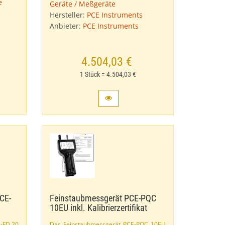
e
Geräte / Meßgeräte
Hersteller:
PCE Instruments
Anbieter:
PCE Instruments
4.504,03 €
1 Stück = 4.504,03 €
E-​
Feinstaubmessgerät PCE-​PQC
10EU inkl. Kalibrierzertifikat
-​FD 20
Das Feinstaubmessgerät PCE-​PQC 10EU