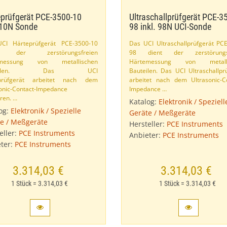
prüfgerät PCE-​3500-​10
Ultraschallprüfgerät PCE-​35
 10N Sonde
98 inkl. 98N UCI-​Sonde
CI Härteprüfgerät PCE-​3500-​10
Das UCI Ultraschallprüfgerät PCE-
t der zerstörungsfreien
98 dient der zerstörungsf
emessung von metallischen
Härtemessung von metalli
uteilen. Das UCI
Bauteilen. Das UCI Ultraschallpr
prüfgerät arbeitet nach dem
arbeitet nach dem Ultrasonic-​Co
onic-​Contact-​Impedance
Impedance …
ren. …
Katalog:
Elektronik / Speziell
og:
Elektronik / Spezielle
Geräte / Meßgeräte
e / Meßgeräte
Hersteller:
PCE Instruments
eller:
PCE Instruments
Anbieter:
PCE Instruments
ter:
PCE Instruments
3.314,03 €
3.314,03 €
1 Stück = 3.314,03 €
1 Stück = 3.314,03 €