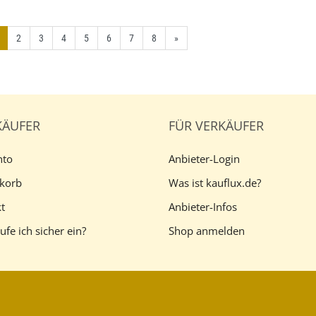
2
3
4
5
6
7
8
»
KÄUFER
FÜR VERKÄUFER
nto
Anbieter-Login
korb
Was ist kauflux.de?
t
Anbieter-Infos
ufe ich sicher ein?
Shop anmelden