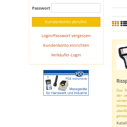
Passwort
Login/Passwort vergessen
Kundenkonto einrichten
Verkäufer-Login
Rissp
Das Ri
der ze
verwe
könn
oberf
gemach
Katal