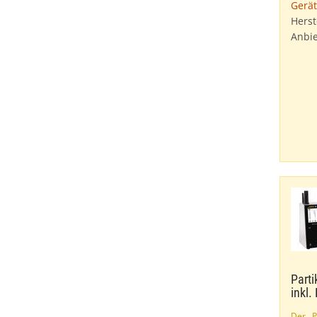
Gerät
Herst
Anbie
Parti
inkl. 
Der P