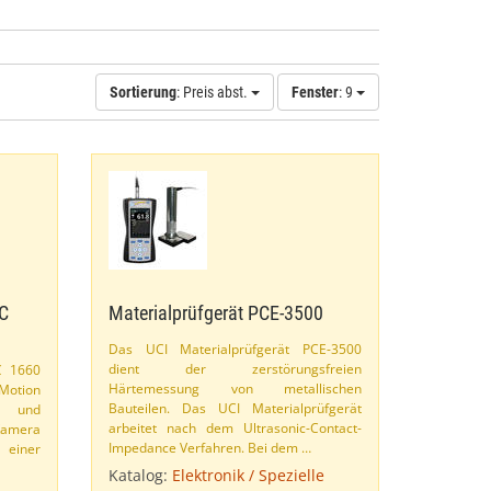
Sortierung
: Preis abst.
Fenster
: 9
C
Materialprüfgerät PCE-​3500
Das UCI Materialprüfgerät PCE-​3500
dient der zerstörungsfreien
C 1660
Härtemessung von metallischen
​Motion
Bauteilen. Das UCI Materialprüfgerät
e und
arbeitet nach dem Ultrasonic-​Contact-​
Kamera
Impedance Verfahren. Bei dem …
 einer
Katalog:
Elektronik / Spezielle