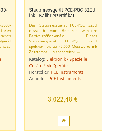
00-​
Staubmessgerät PCE-​PQC 32EU
inkl. Kalibrierzertifikat
​3500-​
Das Staubmessgerät PCE-​PQC 32EU
reien
misst 6 vom Benutzer wählbare
schen
Partikelgrößenkanäle. Dieses
üfgerät
Staubmessgerät PCE-​PQC 32EU
ntact-​
speichert bis zu 45.​000 Messwerte mit
Zeitstempel. - Messbereich:​ …
e
Katalog:
Elektronik / Spezielle
Geräte / Meßgeräte
Hersteller:
PCE Instruments
Anbieter:
PCE Instruments
3.022,48 €