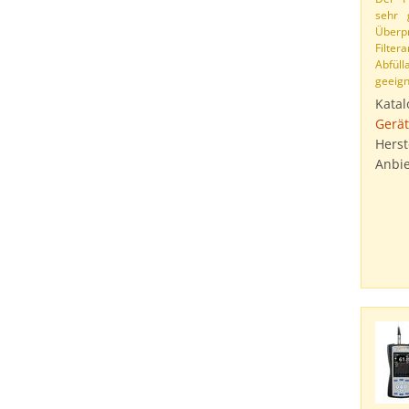
sehr 
Über
Filter
Abfül
geeign
Katal
Gerät
Herst
Anbie