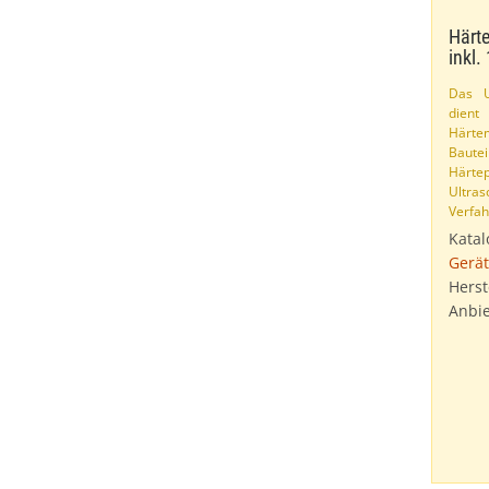
Härte
inkl.
Das U
dien
Härt
Ba
Härte
Ultras
Verfah
Katal
Gerät
Herst
Anbie