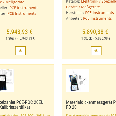
Katalog:
Elektronik / Speziell
e / Meßgeräte
Geräte / Meßgeräte
eller:
PCE Instruments
Hersteller:
PCE Instruments
ter:
PCE Instruments
Anbieter:
PCE Instruments
5.943,93 €
5.890,38 €
1 Stück = 5.943,93 €
1 Stück = 5.890,38 €
kelzähler PCE-​PQC 20EU
Materialdickenmessgerät PC
Kalibrierzertifikat
FD 20
artikelzähler PCE-​PQC 20EU ist
Das Materialdickenmessgerät PCE