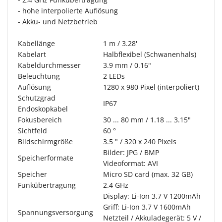
- hohe interpolierte Auflösung
- Akku- und Netzbetrieb
Kabellänge
1 m / 3.28'
Kabelart
Halbflexibel (Schwanenhals)
Kabeldurchmesser
3.9 mm / 0.16"
Beleuchtung
2 LEDs
Auflösung
1280 x 980 Pixel (interpoliert)
Schutzgrad
IP67
Endoskopkabel
Fokusbereich
30 ... 80 mm / 1.18 ... 3.15"
Sichtfeld
60 °
Bildschirmgröße
3.5 " / 320 x 240 Pixels
Bilder: JPG / BMP
Speicherformate
Videoformat: AVI
Speicher
Micro SD card (max. 32 GB)
Funkübertragung
2.4 GHz
Display: Li-Ion 3.7 V 1200mAh
Griff: Li-Ion 3.7 V 1600mAh
Spannungsversorgung
Netzteil / Akkuladegerät: 5 V /