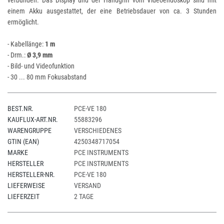
verbunden. Das Display und der Handgriff vom Videoendoskop sind mit
einem Akku ausgestattet, der eine Betriebsdauer von ca. 3 Stunden
ermöglicht.
- Kabellänge:
1 m
- Drm.:
Ø 3,9 mm
- Bild- und Videofunktion
- 30 ... 80 mm Fokusabstand
BEST.NR.
PCE-VE 180
KAUFLUX-ART.NR.
55883296
WARENGRUPPE
VERSCHIEDENES
GTIN (EAN)
4250348717054
MARKE
PCE INSTRUMENTS
HERSTELLER
PCE INSTRUMENTS
HERSTELLER-NR.
PCE-VE 180
LIEFERWEISE
VERSAND
LIEFERZEIT
2 TAGE