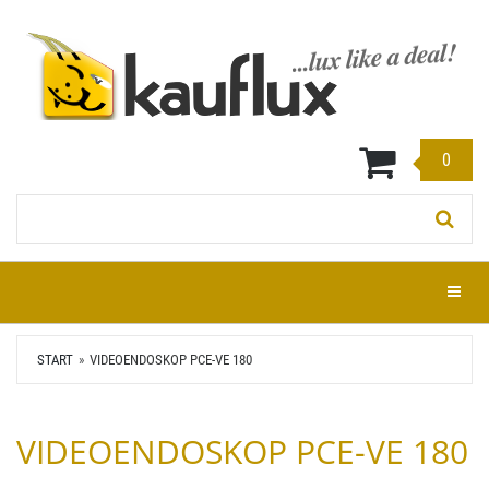
Zum
Hauptinhalt
springen
0
Stichwort:
Menü e
START
VIDEOENDOSKOP PCE-VE 180
VIDEOENDOSKOP PCE-VE 180