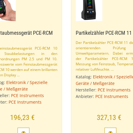
staubmessgerät PCE-​RCM
Partikelzähler PCE-​RCM 11
Der Partikelzähler PCE-​RCM 11 di
orientierenden Prüfun
einstaubmessgerät PCE-​RCM 10
Umweltparametern. Dabei ermö
t Staubbelastungen in den
der Partikelzähler PCE-​RCM 
nordnungen PM 2.​5 und PM 10.
Messung von Feinstaub, Tempera
esswerte vom Feinstaubmessgerät
relativer Luftfeuchte. …
CM 10 werden auf einem brillanten
en Display …
Katalog:
Elektronik / Speziell
og:
Elektronik / Spezielle
Geräte / Meßgeräte
e / Meßgeräte
Hersteller:
PCE Instruments
eller:
PCE Instruments
Anbieter:
PCE Instruments
ter:
PCE Instruments
196,23 €
327,13 €