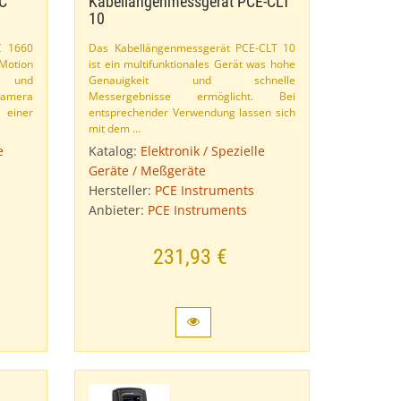
C
Kabellängenmessgerät PCE-​CLT
10
C 1660
Das Kabellängenmessgerät PCE-​CLT 10
​Motion
ist ein multifunktionales Gerät was hohe
e und
Genauigkeit und schnelle
Kamera
Messergebnisse ermöglicht. Bei
 einer
entsprechender Verwendung lassen sich
mit dem …
e
Katalog:
Elektronik / Spezielle
Geräte / Meßgeräte
Hersteller:
PCE Instruments
Anbieter:
PCE Instruments
231,93 €