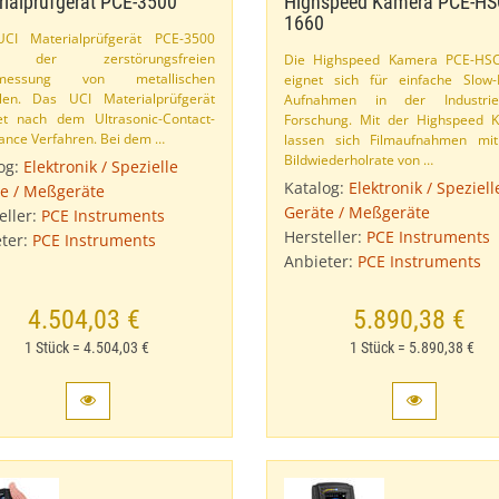
ialprüfgerät PCE-​3500
Highspeed Kamera PCE-​HS
1660
CI Materialprüfgerät PCE-​3500
t der zerstörungsfreien
Die Highspeed Kamera PCE-​HS
emessung von metallischen
eignet sich für einfache Slow-
ilen. Das UCI Materialprüfgerät
Aufnahmen in der Industri
et nach dem Ultrasonic-​Contact-​
Forschung. Mit der Highspeed 
nce Verfahren. Bei dem …
lassen sich Filmaufnahmen mit
Bildwiederholrate von …
og:
Elektronik / Spezielle
Katalog:
Elektronik / Speziell
e / Meßgeräte
Geräte / Meßgeräte
eller:
PCE Instruments
Hersteller:
PCE Instruments
ter:
PCE Instruments
Anbieter:
PCE Instruments
4.504,03 €
5.890,38 €
1 Stück = 4.504,03 €
1 Stück = 5.890,38 €