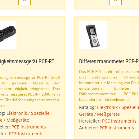
igkeitsmessgerät PCE-​RT
Differenzmanometer PCE-​
Das PCE-​P01 ist ein robustes, ko
und umfangreiches Differenzd
uhigkeitsmessgerät PCE-​RT 2000
Manometer zur Messung von Druc
 zur genauen Messung der
einstellbaren Einheiten
ächenrauhigkeit eingesetzt. Das
Differenzmanometer PCE-​P
keitsmessgerät PCE-​RT 2000 kann
besonders zur lückenlosen …
len Oberflächen eingesetzt werden.
den …
Katalog:
Elektronik / Speziell
og:
Elektronik / Spezielle
Geräte / Meßgeräte
e / Meßgeräte
Hersteller:
PCE Instruments
eller:
PCE Instruments
Anbieter:
PCE Instruments
ter:
PCE Instruments