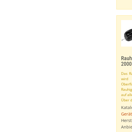
Rauh
2000
Das Ra
wird
Oberfl
Rauhig
auf al
Über 
Katal
Gerät
Herst
Anbie