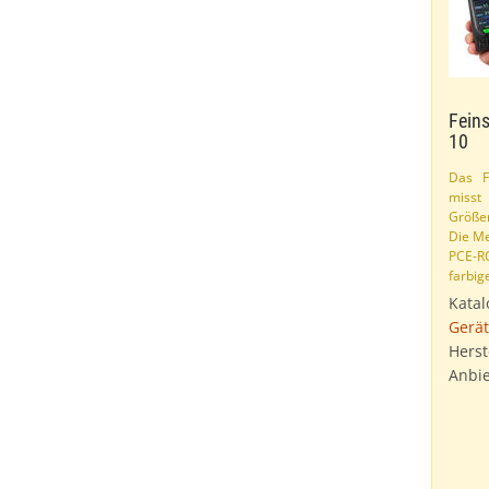
Fein
10
Das F
miss
Größe
Die M
PCE-​R
farbig
Katal
Gerät
Herst
Anbie