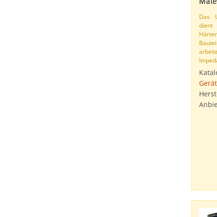
Mater
Das U
dien
Härt
Baute
arbeit
Impeda
Katal
Gerät
Herst
Anbie