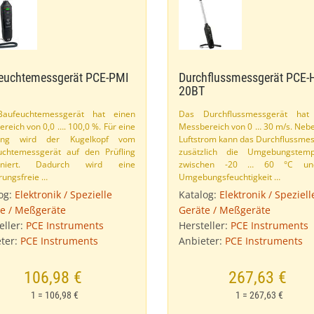
euchtemessgerät PCE-​PMI
Durchflussmessgerät PCE-
20BT
aufeuchtemessgerät hat einen
Das Durchflussmessgerät hat
reich von 0,​0 …. 100,​0 %. Für eine
Messbereich von 0 … 30 m/​s. Ne
ung wird der Kugelkopf vom
Luftstrom kann das Durchflussme
uchtemessgerät auf den Prüfling
zusätzlich die Umgebungstemp
ioniert. Dadurch wird eine
zwischen -20 … 60 °C un
rungsfreie …
Umgebungsfeuchtigkeit …
og:
Elektronik / Spezielle
Katalog:
Elektronik / Speziell
e / Meßgeräte
Geräte / Meßgeräte
eller:
PCE Instruments
Hersteller:
PCE Instruments
ter:
PCE Instruments
Anbieter:
PCE Instruments
106,98 €
267,63 €
1 = 106,98 €
1 = 267,63 €