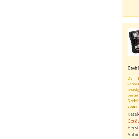
Drehf
Der D
verwen
phas
best
Drehfe
Spannu
Katal
Gerät
Herst
Anbie