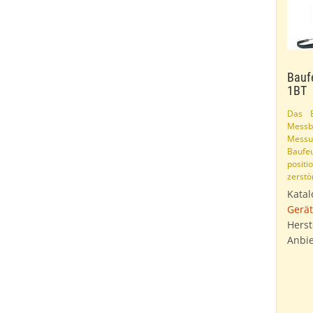
Bauf
1BT
Das B
Messbe
Mess
Baufe
posit
zerstö
Katal
Gerät
Herst
Anbie