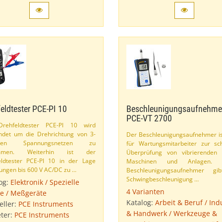
eldtester PCE-​PI 10
Beschleunigungsaufnehme
PCE-​VT 2700
rehfeldtester PCE-​PI 10 wird
det um die Drehrichtung von 3-​
Der Beschleunigungsaufnehmer is
igen Spannungsnetzen zu
für Wartungsmitarbeiter zur sc
immen. Weiterhin ist der
Überprüfung von vibrierenden T
ldtester PCE-​PI 10 in der Lage
Maschinen und Anlagen. D
ngen bis 600 V AC/​DC zu …
Beschleunigungsaufnehmer gi
Schwingbeschleunigung …
og:
Elektronik / Spezielle
4 Varianten
e / Meßgeräte
Katalog:
Arbeit & Beruf / Ind
eller:
PCE Instruments
& Handwerk / Werkzeuge &
ter:
PCE Instruments