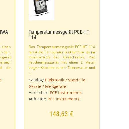
​HWA
Temperaturmessgerät PCE-​HT
114
 einen
Das Temperaturmessgerät PCE-​HT 114
ben dem
misst die Temperatur und Luftfeuchte im
ssgerät
Innenbereich des Kühlschranks. Das
eratur
Feuchtemessgerät hat einen 2 Meter
d die
langen Kabel mit einem Temperatur- und
…
e
Katalog:
Elektronik / Spezielle
Geräte / Meßgeräte
Hersteller:
PCE Instruments
Anbieter:
PCE Instruments
148,63 €