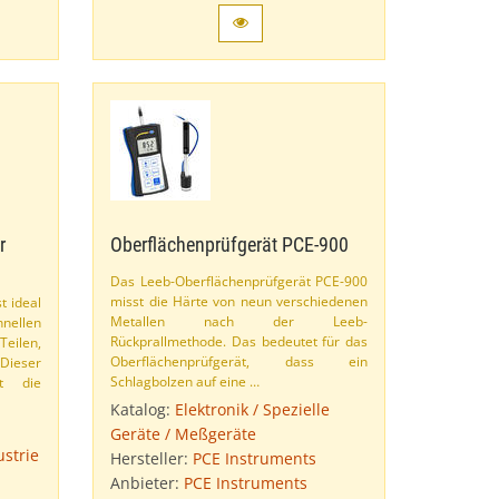
r
Oberflächenprüfgerät PCE-​900
Das Leeb-​Oberflächenprüfgerät PCE-​900
misst die Härte von neun verschiedenen
t ideal
Metallen nach der Leeb-​
hnellen
Rückprallmethode. Das bedeutet für das
eilen,
Oberflächenprüfgerät, dass ein
ieser
Schlagbolzen auf eine …
bt die
Katalog:
Elektronik / Spezielle
Geräte / Meßgeräte
ustrie
Hersteller:
PCE Instruments
Anbieter:
PCE Instruments