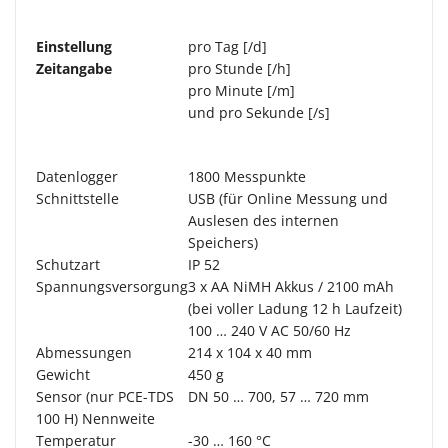
Einstellung
pro Tag [/d]
Zeitangabe
pro Stunde [/h]
pro Minute [/m]
und pro Sekunde [/s]
Datenlogger
1800 Messpunkte
Schnittstelle
USB (für Online Messung und
Auslesen des internen
Speichers)
Schutzart
IP 52
Spannungsversorgung
3 x AA NiMH Akkus / 2100 mAh
(bei voller Ladung 12 h Laufzeit)
100 … 240 V AC 50/60 Hz
Abmessungen
214 x 104 x 40 mm
Gewicht
450 g
Sensor (nur PCE-TDS
DN 50 … 700, 57 … 720 mm
100 H) Nennweite
Temperatur
-30 … 160 °C