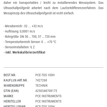
daher ein transportables / leicht zu installierendes Messsystem. Das
Ultraschallprüfgerät arbeitet nach dem Laufzeitdifferenzverfahren. Das
Messprinzip des Ultraschallprüfgerät ist recht einfach.
- Messbereich:
-32 ... +32 m/s
- Auflösung: 0,0001 m/s
- Rohrgröße:
DN 50 … 700, 57 … 720 mm
- Temperaturbereich Sensor: 0 ... +70 °C
- Sensorinstallation: V, Z
- inkl. Werkskalibrierzertifikat
BEST.NR.
PCE-TDS 100H
KAUFLUX-ART.NR.
7427268
WARENGRUPPE
TECHNIK
GTIN (EAN)
4250348708175
MARKE
PCE INSTRUMENTS
HERSTELLER
PCE INSTRUMENTS
HERSTELLER-NR.
PCE-TDS 100H