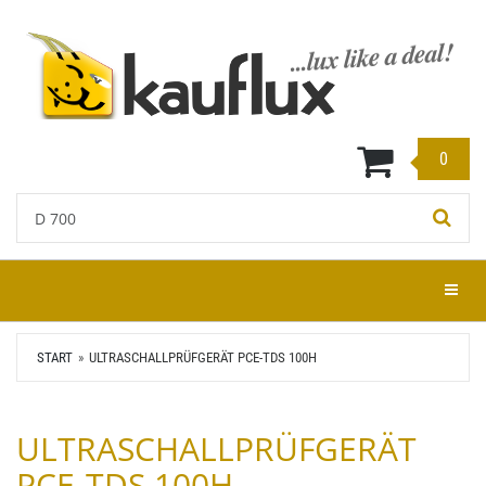
Zum
Hauptinhalt
springen
0
Stichwort:
Menü e
START
ULTRASCHALLPRÜFGERÄT PCE-TDS 100H
ULTRASCHALLPRÜFGERÄT
PCE-TDS 100H