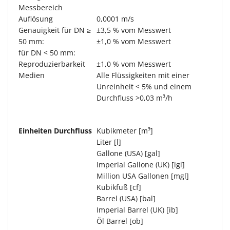
Messbereich
Auflösung
0,0001 m/s
Genauigkeit für DN ≥
±3,5 % vom Messwert
50 mm:
±1,0 % vom Messwert
für DN < 50 mm:
Reproduzierbarkeit
±1,0 % vom Messwert
Medien
Alle Flüssigkeiten mit einer
Unreinheit < 5% und einem
Durchfluss >0,03 m³/h
Einheiten Durchfluss
Kubikmeter [m³]
Liter [l]
Gallone (USA) [gal]
Imperial Gallone (UK) [igl]
Million USA Gallonen [mgl]
Kubikfuß [cf]
Barrel (USA) [bal]
Imperial Barrel (UK) [ib]
Öl Barrel [ob]