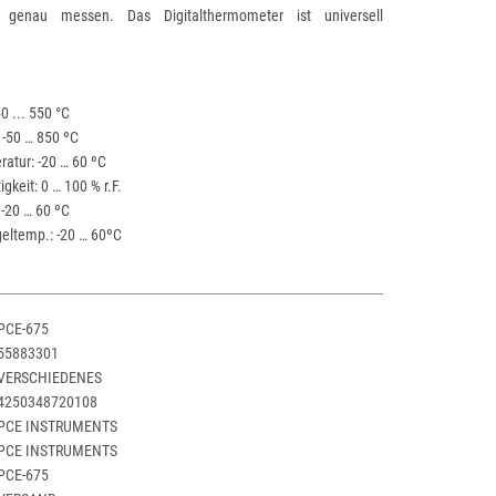
t genau messen. Das Digitalthermometer ist universell
50 ... 550 °C
: -50 … 850 ºC
atur: -20 … 60 ºC
gkeit: 0 … 100 % r.F.
 -20 … 60 ºC
geltemp.: -20 … 60ºC
PCE-675
55883301
VERSCHIEDENES
4250348720108
PCE INSTRUMENTS
PCE INSTRUMENTS
PCE-675