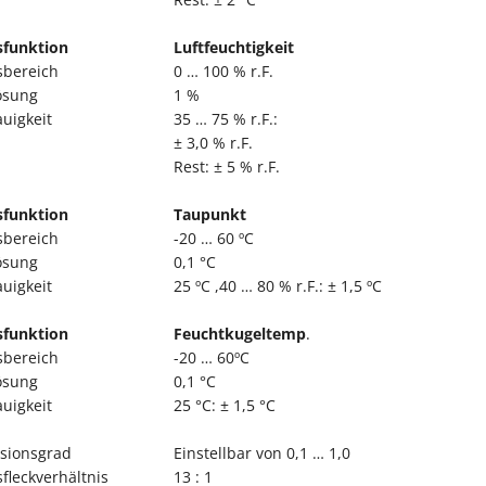
funktion
Luftfeuchtigkeit
bereich
0 … 100 % r.F.
ösung
1 %
uigkeit
35 … 75 % r.F.:
± 3,0 % r.F.
Rest: ± 5 % r.F.
funktion
Taupunkt
bereich
-20 … 60 ºC
ösung
0,1 °C
uigkeit
25 ºC ,40 … 80 % r.F.: ± 1,5 ºC
funktion
Feuchtkugeltemp
.
bereich
-20 … 60ºC
ösung
0,1 °C
uigkeit
25 °C: ± 1,5 °C
sionsgrad
Einstellbar von 0,1 … 1,0
fleckverhältnis
13 : 1