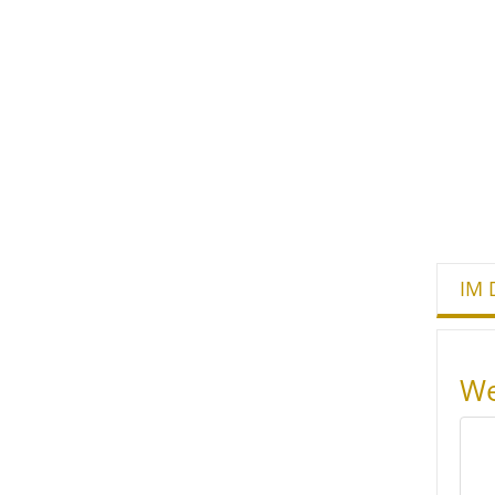
IM 
We