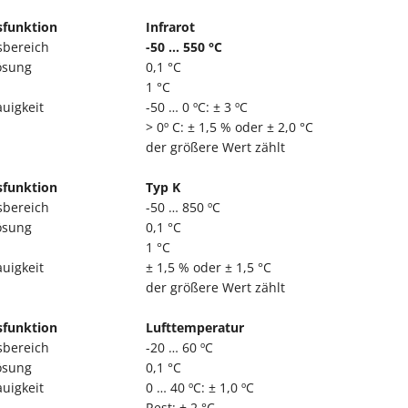
funktion
Infrarot
bereich
-50 ... 550 °C
ösung
0,1 °C
1 °C
uigkeit
-50 … 0 ºC: ± 3 ºC
> 0º C: ± 1,5 % oder ± 2,0 °C
der größere Wert zählt
funktion
Typ K
bereich
-50 … 850 ºC
ösung
0,1 °C
1 °C
uigkeit
± 1,5 % oder ± 1,5 °C
der größere Wert zählt
funktion
Lufttemperatur
bereich
-20 … 60 ºC
ösung
0,1 °C
uigkeit
0 … 40 ºC: ± 1,0 ºC
Rest: ± 2 °C