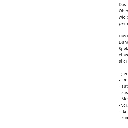
Das 
Ober
wie 
perf
Das 
Dunk
Spek
eing
alle
- ge
- Em
- au
- zus
- Me
- ve
- Ba
- ko