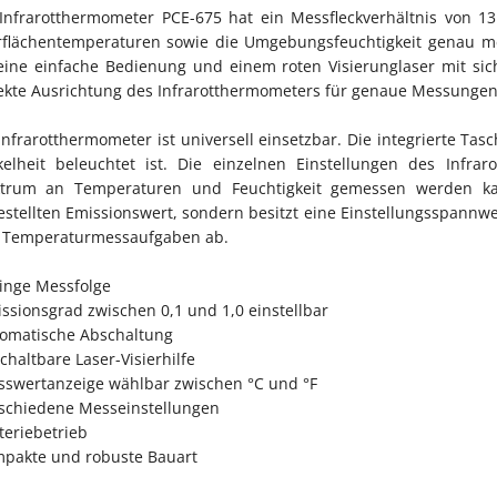
Infrarotthermometer PCE-675 hat ein Messfleckverhältnis von 1
flächentemperaturen sowie die Umgebungsfeuchtigkeit genau mes
eine einfache Bedienung und einem roten Visierunglaser mit sic
ekte Ausrichtung des Infrarotthermometers für genaue Messunge
Infrarotthermometer ist universell einsetzbar. Die integrierte Tas
elheit beleuchtet ist. Die einzelnen Einstellungen des Infrar
trum an Temperaturen und Feuchtigkeit gemessen werden kan
estellten Emissionswert, sondern besitzt eine Einstellungsspannwei
r Temperaturmessaufgaben ab.
ringe Messfolge
issionsgrad zwischen 0,1 und 1,0 einstellbar
tomatische Abschaltung
chaltbare Laser-Visierhilfe
sswertanzeige wählbar zwischen °C und °F
rschiedene Messeinstellungen
tteriebetrieb
mpakte und robuste Bauart