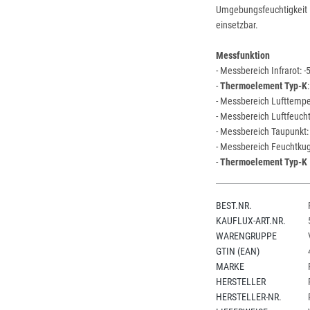
Umgebungsfeuchtigkei
einsetzbar.
Messfunktion
- Messbereich Infrarot: -
-
Thermoelement Typ-K
- Messbereich Lufttemper
- Messbereich Luftfeuchti
- Messbereich Taupunkt:
- Messbereich Feuchtku
-
Thermoelement Typ-K
BEST.NR.
KAUFLUX-ART.NR.
WARENGRUPPE
GTIN (EAN)
MARKE
HERSTELLER
HERSTELLER-NR.