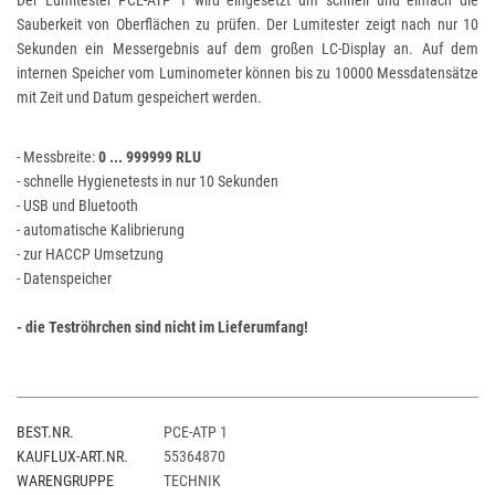
Der Lumitester PCE-ATP 1 wird eingesetzt um schnell und einfach die
Sauberkeit von Oberflächen zu prüfen. Der Lumitester zeigt nach nur 10
Sekunden ein Messergebnis auf dem großen LC-Display an. Auf dem
internen Speicher vom Luminometer können bis zu 10000 Messdatensätze
mit Zeit und Datum gespeichert werden.
- Messbreite:
0 ... 999999 RLU
- schnelle Hygienetests in nur 10 Sekunden
- USB und Bluetooth
- automatische Kalibrierung
- zur HACCP Umsetzung
- Datenspeicher
- die Teströhrchen sind nicht im Lieferumfang!
BEST.NR.
PCE-ATP 1
KAUFLUX-ART.NR.
55364870
WARENGRUPPE
TECHNIK