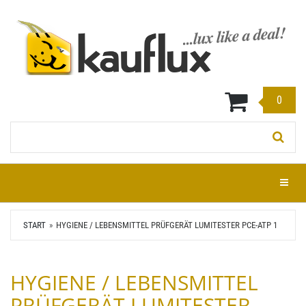
Zum
Hauptinhalt
springen
0
Stichwort:
Menü e
START
HYGIENE / LEBENSMITTEL PRÜFGERÄT LUMITESTER PCE-ATP 1
HYGIENE / LEBENSMITTEL
PRÜFGERÄT LUMITESTER