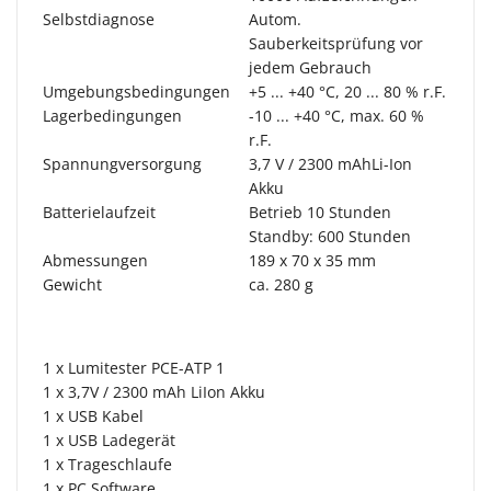
Selbstdiagnose
Autom.
Sauberkeitsprüfung vor
jedem Gebrauch
Umgebungsbedingungen
+5 ... +40 °C, 20 ... 80 % r.F.
Lagerbedingungen
-10 ... +40 °C, max. 60 %
r.F.
Spannungversorgung
3,7 V / 2300 mAhLi-Ion
Akku
Batterielaufzeit
Betrieb 10 Stunden
Standby: 600 Stunden
Abmessungen
189 x 70 x 35 mm
Gewicht
ca. 280 g
1 x Lumitester PCE-ATP 1
1 x 3,7V / 2300 mAh LiIon Akku
1 x USB Kabel
1 x USB Ladegerät
1 x Trageschlaufe
1 x PC Software