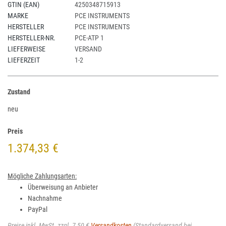
GTIN (EAN)
4250348715913
MARKE
PCE INSTRUMENTS
HERSTELLER
PCE INSTRUMENTS
HERSTELLER-NR.
PCE-ATP 1
LIEFERWEISE
VERSAND
LIEFERZEIT
1-2
Zustand
neu
Preis
1.374,33 €
Mögliche Zahlungsarten:
Überweisung an Anbieter
Nachnahme
PayPal
Preise inkl. MwSt. zzgl. 7,50 €
Versandkosten
(Standardversand bei