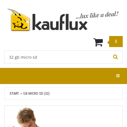
Zum
Hauptinhalt
springen
0
Stichwort:
Menü e
START
GB MICRO SD (32)