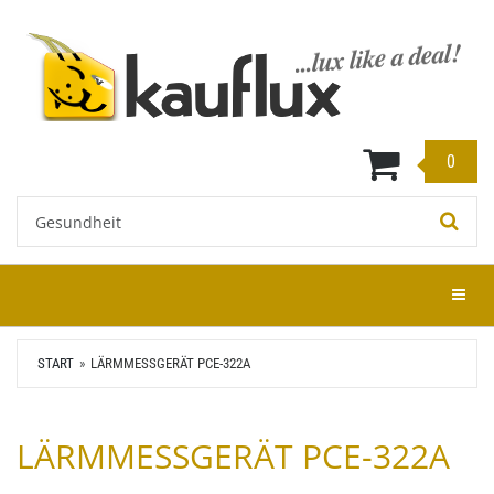
Zum
Hauptinhalt
springen
0
Stichwort:
Menü e
START
LÄRMMESSGERÄT PCE-322A
LÄRMMESSGERÄT PCE-322A