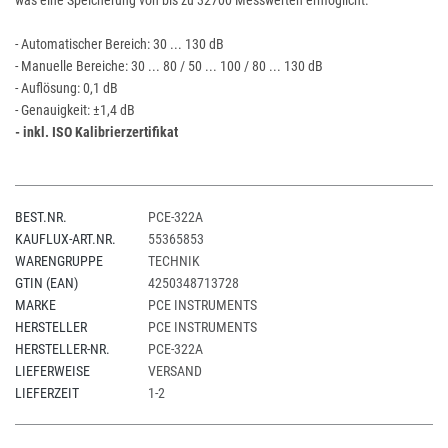
was eine Speicherung von bis zu 32700 Messwerten ermöglicht.
- Automatischer Bereich: 30 ... 130 dB
- Manuelle Bereiche: 30 ... 80 / 50 ... 100 / 80 ... 130 dB
- Auflösung: 0,1 dB
- Genauigkeit: ±1,4 dB
- inkl. ISO Kalibrierzertifikat
BEST.NR.
PCE-322A
KAUFLUX-ART.NR.
55365853
WARENGRUPPE
TECHNIK
GTIN (EAN)
4250348713728
MARKE
PCE INSTRUMENTS
HERSTELLER
PCE INSTRUMENTS
HERSTELLER-NR.
PCE-322A
LIEFERWEISE
VERSAND
LIEFERZEIT
1-2