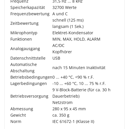
Frequenz
31,5 Hz ... 8 kHz
Speicherkapazität
32700 Werte
Frequenzbewertung
A und C
schnell (125 ms)
Zeitbewertung
langsam (1 Sek.)
Mikrophontyp
Elektret-Kondensator
Funktionen
MIN, MAX, HOLD, ALARM
AC/DC
Analogausgang
Kopfhörer
Datenschnittstelle
USB
Automatische
nach 15 Minuten Inaktivität
Abschaltung
Betriebsbedingungen
0 ... +40 °C, <90 % r.F.
Lagerbedingungen
-10 ... +60 °C, 10 ... 75 % r.F.
9 V-Block-Batterie (für ca. 30 h
Betriebsversorgung
Dauerbetrieb)
Netzstrom
Abmessung
280 x 95 x 45 mm
Gewicht
ca. 350 g
Norm
IEC 61672-1 (Klasse II)