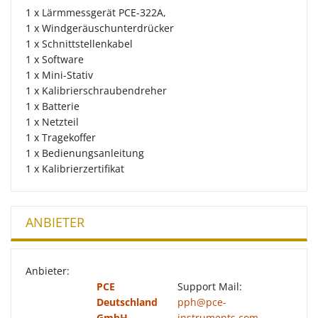
1 x Lärmmessgerät PCE-322A,
1 x Windgeräuschunterdrücker
1 x Schnittstellenkabel
1 x Software
1 x Mini-Stativ
1 x Kalibrierschraubendreher
1 x Batterie
1 x Netzteil
1 x Tragekoffer
1 x Bedienungsanleitung
1 x Kalibrierzertifikat
ANBIETER
Anbieter:
PCE
Support Mail:
Deutschland
pph@pce-
GmbH
instruments.com