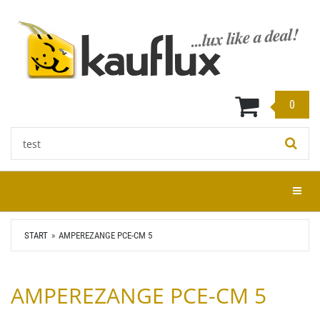
Zum
Hauptinhalt
springen
0
Stichwort:
Menü e
START
AMPEREZANGE PCE-CM 5
AMPEREZANGE PCE-CM 5