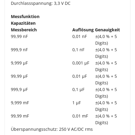
Durchlassspannung: 3,3 V DC
Messfunktion
Kapazitäten
Messbereich
Auflösung
Genauigkeit
99,99 nF
0,01 nF
±(4,0 % + 5
Digits)
999,9 nF
0,1 nF
±(4,0 % + 5
Digits)
9,999 µF
0,001 µF
±(4,0 % + 5
Digits)
99,99 µF
0,01 µF
±(4,0 % + 5
Digits)
999,9 µF
0,1 µF
±(4,0 % + 5
Digits)
9,999 mF
1 µF
±(4,0 % + 5
Digits)
99,99 mF
0,01 mF
±(4,0 % + 5
Digits)
Überspannungsschutz: 250 V AC/DC rms