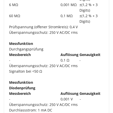
6 MΩ
0,001 MΩ
±(1,2 % + 3
Digits)
60 MΩ
0,1 MΩ
±(1,2 % + 3
Digits)
Prüfspannung (offener Stromkreis): 0,4 V
Überspannungsschutz: 250 V AC/DC rms
Messfunktion
Durchgangsprüfung
Messbereich
Auflösung
Genauigkeit
-
0,1 Ω
-
Überspannungsschutz: 250 V AC/DC rms
Signalton bei <50 Ω
Messfunktion
Diodenprüfung
Messbereich
Auflösung
Genauigkeit
-
0,001 V
-
Überspannungsschutz: 250 V AC/DC rms
Durchlassstrom: 1 mA DC