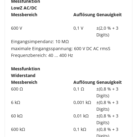
Messfunktion
LowZ AC/DC
Messbereich
Auflösung
Genauigkeit
600 V
0,1 V
±(2,0 % + 3
Digits)
Eingangsimpendanz: 10 MΩ
maximale Eingangsspannung: 600 V DC AC rmsS
Frequenzbereich: 40 ... 400 Hz
Messfunktion
Widerstand
Messbereich
Auflösung
Genauigkeit
600 Ω
0,1 Ω
±(0,8 % + 3
Digits)
6 kΩ
0,001 kΩ
±(0,8 % + 3
Digits)
60 kΩ
0,01 kΩ
±(0,8 % + 3
Digits)
600 kΩ
0,1 kΩ
±(0,8 % + 3
Digits)