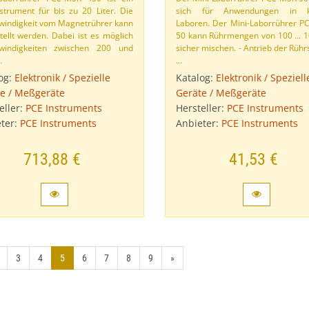
strument für bis zu 20 Liter. Die
sich für Anwendungen in k
indigkeit vom Magnetrührer kann
Laboren. Der Mini-​Laborrührer P
tellt werden. Dabei ist es möglich
50 kann Rührmengen von 100 ..​. 
windigkeiten zwischen 200 und
sicher mischen. - Antrieb der Rührs
…
…
og:
Elektronik / Spezielle
Katalog:
Elektronik / Speziell
e / Meßgeräte
Geräte / Meßgeräte
eller:
PCE Instruments
Hersteller:
PCE Instruments
ter:
PCE Instruments
Anbieter:
PCE Instruments
713,88 €
41,53 €
3
4
5
6
7
8
9
»