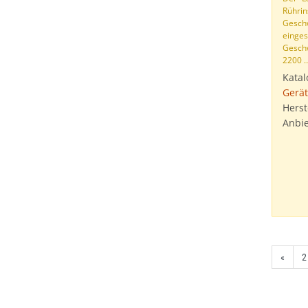
Rührin
Geschw
einges
Gesch
2200 
Katal
Gerät
Herst
Anbie
«
2