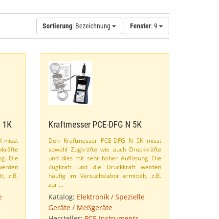
Sortierung
: Bezeichnung
Fenster
: 9
N 1K
Kraftmesser PCE-​DFG N 5K
K misst
Den Kraftmesser PCE-​DFG N 5K misst
kkräfte
sowohl Zugkräfte wie auch Druckkräfte
ng. Die
und dies mit sehr hoher Auflösung. Die
werden
Zugkraft und die Druckkraft werden
, z.​B.
häufig im Versuchslabor ermittelt, z.​B.
zur …
e
Katalog:
Elektronik / Spezielle
Geräte / Meßgeräte
Hersteller:
PCE Instruments