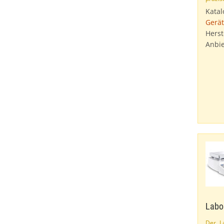
Katal
Gerät
Herst
Anbie
Labo
Der L