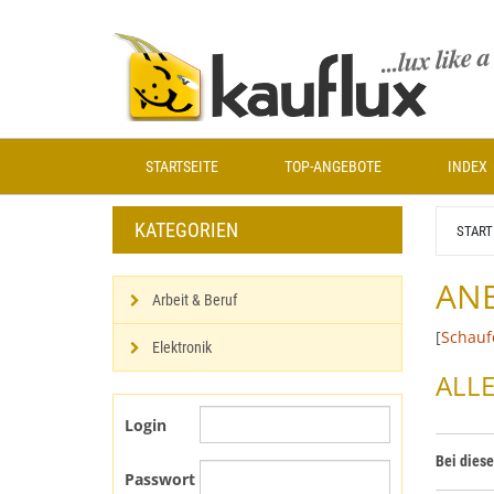
Zum
Hauptinhalt
springen
STARTSEITE
TOP-ANGEBOTE
INDEX
KATEGORIEN
START
ANB
Arbeit & Beruf
[
Schauf
Elektronik
ALLE
Login
Bei dies
Passwort