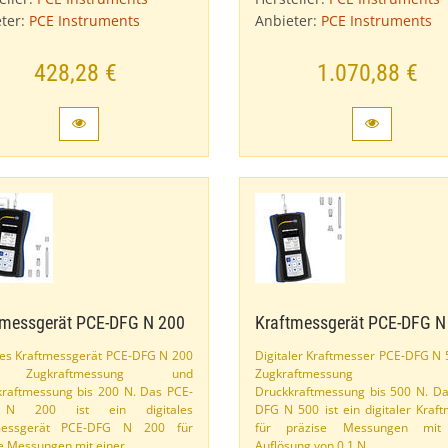
ter:
PCE Instruments
Anbieter:
PCE Instruments
428,28 €
1.070,88 €
tmessgerät PCE-​DFG N 200
Kraftmessgerät PCE-​DFG N
les Kraftmessgerät PCE-​DFG N 200
Digitaler Kraftmesser PCE-​DFG N 
 Zugkraftmessung und
Zugkraftmessung
raftmessung bis 200 N. Das PCE-​
Druckkraftmessung bis 500 N. Da
N 200 ist ein digitales
DFG N 500 ist ein digitaler Kraf
messgerät PCE-​DFG N 200 für
für präzise Messungen mit
e Messungen mit einer …
Auflösung von 0,​1 N.​ …