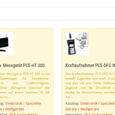
a- Messgerät PCE-​HT 300
Kraftaufnehmer PCE-​DFG 
ima- Messgerät PCE-​HT 300 ist ein
Der Kraftaufnehmer PCE-​DFG N 1
-​Datenlogger für Temperatur,
sowohl Zugkräfte wie auch Druc
unkt und Luftfeuchtigkeit.
und dies mit sehr hoher Auflösu
lima- Messgerät speichert die
Zugkraft und die Druckkraft 
aten auf einem internen 16 GB
häufig im Versuchslabor ermittelt
er im …
zur …
og:
Elektronik / Spezielle
Katalog:
Elektronik / Speziell
e / Meßgeräte
Geräte / Meßgeräte
eller:
PCE Instruments
Hersteller:
PCE Instruments