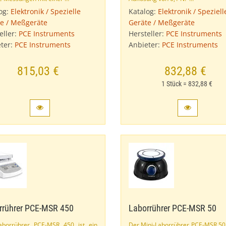
og:
Elektronik / Spezielle
Katalog:
Elektronik / Speziell
e / Meßgeräte
Geräte / Meßgeräte
eller:
PCE Instruments
Hersteller:
PCE Instruments
ter:
PCE Instruments
Anbieter:
PCE Instruments
815,03 €
832,88 €
1 Stück = 832,88 €
rrührer PCE-​MSR 450
Laborrührer PCE-​MSR 50
aborrührer PCE-​MSR 450 ist ein
Der Mini-​Laborrührer PCE-​MSR 50