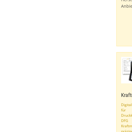
Anbie
Kraf
Digita
für
Druckk
DFG 
Kraft
präzis