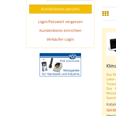
Login/Passwort vergessen
Kundenkonto einrichten
Verkäufer-Login
Klim
Das Kl
Labor
Taup
Das K
Messd
Speich
Katal
Gerät
Herst