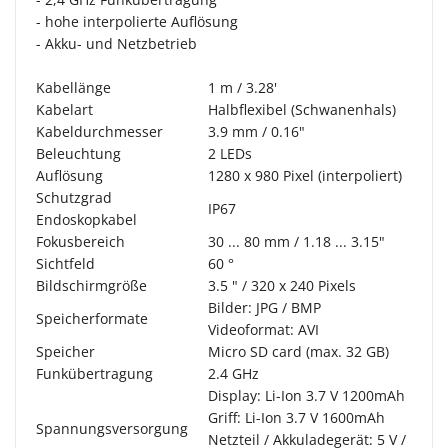
- hohe interpolierte Auflösung
- Akku- und Netzbetrieb
Kabellänge
1 m / 3.28'
Kabelart
Halbflexibel (Schwanenhals)
Kabeldurchmesser
3.9 mm / 0.16"
Beleuchtung
2 LEDs
Auflösung
1280 x 980 Pixel (interpoliert)
Schutzgrad
IP67
Endoskopkabel
Fokusbereich
30 ... 80 mm / 1.18 ... 3.15"
Sichtfeld
60 °
Bildschirmgröße
3.5 " / 320 x 240 Pixels
Bilder: JPG / BMP
Speicherformate
Videoformat: AVI
Speicher
Micro SD card (max. 32 GB)
Funkübertragung
2.4 GHz
Display: Li-Ion 3.7 V 1200mAh
Griff: Li-Ion 3.7 V 1600mAh
Spannungsversorgung
Netzteil / Akkuladegerät: 5 V /