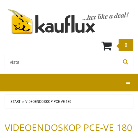
Zum
Hauptinhalt
springen
0
Stichwort:
Menü e
START
VIDEOENDOSKOP PCE-VE 180
VIDEOENDOSKOP PCE-VE 180