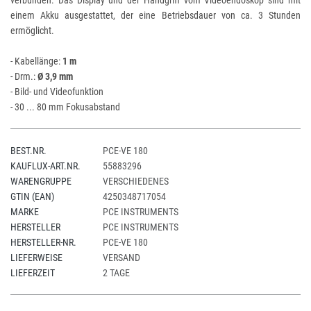
verbunden. Das Display und der Handgriff vom Videoendoskop sind mit
einem Akku ausgestattet, der eine Betriebsdauer von ca. 3 Stunden
ermöglicht.
- Kabellänge:
1 m
- Drm.:
Ø 3,9 mm
- Bild- und Videofunktion
- 30 ... 80 mm Fokusabstand
BEST.NR.
PCE-VE 180
KAUFLUX-ART.NR.
55883296
WARENGRUPPE
VERSCHIEDENES
GTIN (EAN)
4250348717054
MARKE
PCE INSTRUMENTS
HERSTELLER
PCE INSTRUMENTS
HERSTELLER-NR.
PCE-VE 180
LIEFERWEISE
VERSAND
LIEFERZEIT
2 TAGE