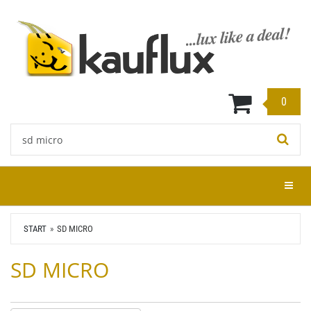
Zum
Hauptinhalt
springen
0
Stichwort:
Menü e
START
SD MICRO
SD MICRO