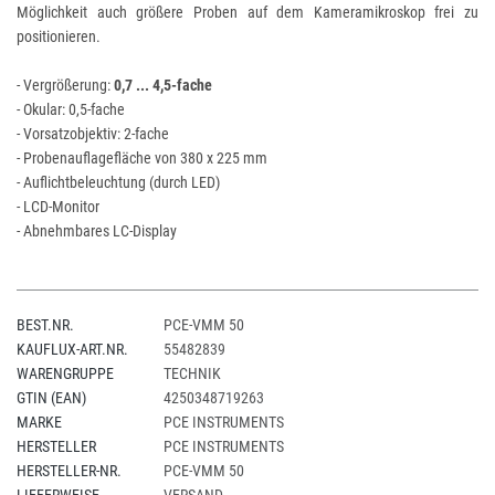
Möglichkeit auch größere Proben auf dem Kameramikroskop frei zu
positionieren.
- Vergrößerung:
0,7 ... 4,5-fache
- Okular: 0,5-fache
- Vorsatzobjektiv: 2-fache
- Probenauflagefläche von 380 x 225 mm
- Auflichtbeleuchtung (durch LED)
- LCD-Monitor
- Abnehmbares LC-Display
BEST.NR.
PCE-VMM 50
KAUFLUX-ART.NR.
55482839
WARENGRUPPE
TECHNIK
GTIN (EAN)
4250348719263
MARKE
PCE INSTRUMENTS
HERSTELLER
PCE INSTRUMENTS
HERSTELLER-NR.
PCE-VMM 50