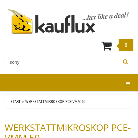
Zum
Hauptinhalt
springen
0
Stichwort:
Menü e
START
WERKSTATTMIKROSKOP PCE-VMM 50
WERKSTATTMIKROSKOP PCE-
VMM 50