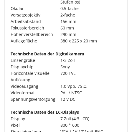
Stufenlos)
Okular
0,5-fache
Vorsatzobjektiv
2-fache
Arbeitsabstand
156 mm
Fokussierbereich
60 mm
Höhenverstellbereich
290 mm
Auflagefläche
380 x 225 x 20 mm
Technische Daten der Digitalkamera
Linsengröße
1/3 Zoll
Displaychip
Sony
Horizontale visuelle
720 TVL
Auflösung
Videoausgang
1,0 Vpp, 75 Ω
Videoformat
PAL / NTSC
Spannungsversorgung
12 V DC
Technische Daten des LC-Displays
Display
7 Zoll (4:3 LCD)
Pixel
800 * 600
Signaleingänge
VGA / AV / TV mit BNC