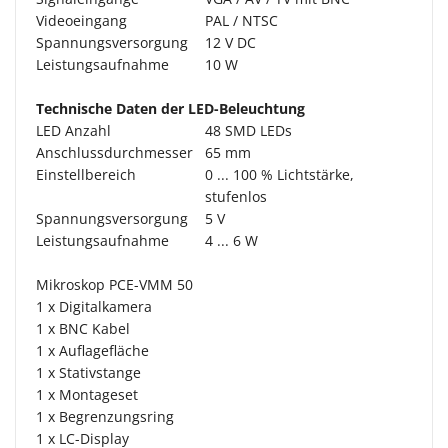
Videoeingang
PAL / NTSC
Spannungsversorgung
12 V DC
Leistungsaufnahme
10 W
Technische Daten der LED-Beleuchtung
LED Anzahl
48 SMD LEDs
Anschlussdurchmesser
65 mm
Einstellbereich
0 ... 100 % Lichtstärke,
stufenlos
Spannungsversorgung
5 V
Leistungsaufnahme
4 ... 6 W
Mikroskop PCE-VMM 50
1 x Digitalkamera
1 x BNC Kabel
1 x Auflagefläche
1 x Stativstange
1 x Montageset
1 x Begrenzungsring
1 x LC-Display