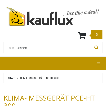
Zum
Hauptinhalt
springen
0
Stichwort:
Menü e
START
KLIMA- MESSGERÄT PCE-HT 300
KLIMA- MESSGERÄT PCE-HT
300