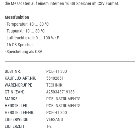
die Messdaten auf einem internen 16 GB Speicher im CSV Format.
Messfunktion
- Temperatur: -10 ... 80 °C
- Taupunkt: -10 ... 80 °C
- Luftfeuchtigkeit: 0 ... 100 % r.F.
- 16 GB Speicher
- Speicherung als CSV
BEST.NR.
PCE-HT 300
KAUFLUX-ART.NR.
55482851
WARENGRUPPE
TECHNIK
GTIN (EAN)
4250348719188
MARKE
PCE INSTRUMENTS
HERSTELLER
PCE INSTRUMENTS
HERSTELLER-NR.
PCE-HT 300
LIEFERWEISE
VERSAND
LIEFERZEIT
1-2