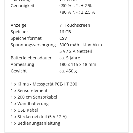
Genauigkeit
<80 % r.F.: ± 2 %
>80 % r.F.: ± 2,5 %
Anzeige
7" Touchscreen
Speicher
16 GB
Speicherformat
CSV
Spannungsversorgung
3000 mAh Li-Ion Akku
5 V / 2 A Netzteil
Batterielebensdauer
ca. 5 Jahre
Abmessung
180 x 115 x 18 mm
Gewicht
ca. 450 g
1 x Klima - Messgerät PCE-HT 300
1 x Sensorelement
1 x 200 cm Sensorkabel
1 x Wandhalterung
1 x USB Kabel
1 x Steckernetzteil (5 V / 2 A)
1 x Bedienungsanleitung