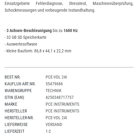
Einsatzgebiete Fehlerdiagnose, Stresstest, Maschinenüberprüfung,
Schockmessungen und vorbeugende Instandhaltung.
-
3 Achsen-Beschleunigung
bis zu
1600 Hz
- 32 GB SD Speicherkarte
- Auswertesoftware
- kleine Bauform: 86,8 x 44,1 x 22,2 mm
BEST.NR.
PCE-VDL 24I
KAUFLUX-ART.NR.
55479686
WARENGRUPPE
TECHNIK
GTIN (EAN)
4250348717757
MARKE
PCE INSTRUMENTS
HERSTELLER
PCE INSTRUMENTS
HERSTELLER-NR.
PCE-VDL 24I
LIEFERWEISE
VERSAND
LIEFERZEIT
1-2