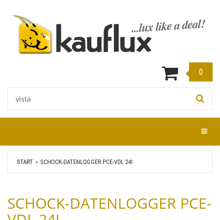
Zum
Hauptinhalt
springen
0
Stichwort:
Menü e
START
SCHOCK-DATENLOGGER PCE-VDL 24I
SCHOCK-DATENLOGGER PCE-
VDL 24I